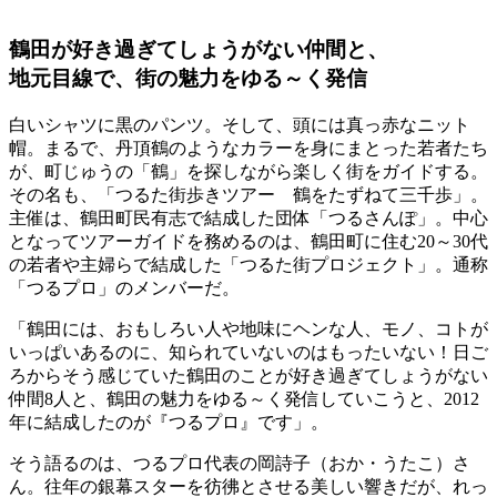
鶴田が好き過ぎてしょうがない仲間と、
地元目線で、街の魅力をゆる～く発信
白いシャツに黒のパンツ。そして、頭には真っ赤なニット
帽。まるで、丹頂鶴のようなカラーを身にまとった若者たち
が、町じゅうの「鶴」を探しながら楽しく街をガイドする。
その名も、「つるた街歩きツアー 鶴をたずねて三千歩」。
主催は、鶴田町民有志で結成した団体「つるさんぽ」。中心
となってツアーガイドを務めるのは、鶴田町に住む20～30代
の若者や主婦らで結成した「つるた街プロジェクト」。通称
「つるプロ」のメンバーだ。
「鶴田には、おもしろい人や地味にヘンな人、モノ、コトが
いっぱいあるのに、知られていないのはもったいない！日ご
ろからそう感じていた鶴田のことが好き過ぎてしょうがない
仲間8人と、鶴田の魅力をゆる～く発信していこうと、2012
年に結成したのが『つるプロ』です」。
そう語るのは、つるプロ代表の岡詩子（おか・うたこ）さ
ん。往年の銀幕スターを彷彿とさせる美しい響きだが、れっ