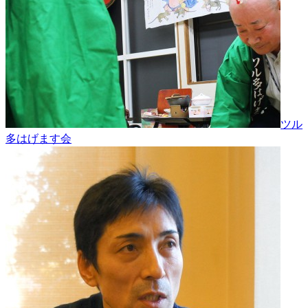
ツル
多はげます会