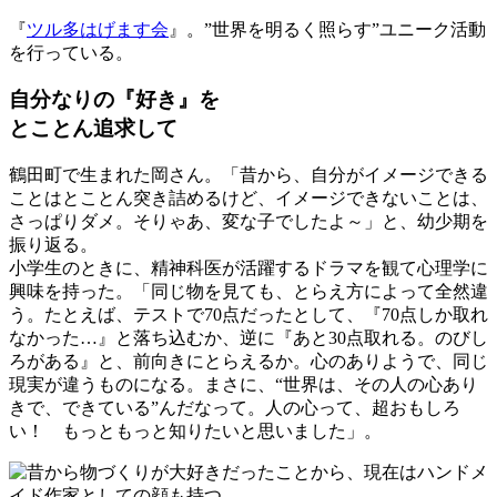
『
ツル多はげます会
』。”世界を明るく照らす”ユニーク活動
を行っている。
自分なりの『好き』を
とことん追求して
鶴田町で生まれた岡さん。「昔から、自分がイメージできる
ことはとことん突き詰めるけど、イメージできないことは、
さっぱりダメ。そりゃあ、変な子でしたよ～」と、幼少期を
振り返る。
小学生のときに、精神科医が活躍するドラマを観て心理学に
興味を持った。「同じ物を見ても、とらえ方によって全然違
う。たとえば、テストで70点だったとして、『70点しか取れ
なかった…』と落ち込むか、逆に『あと30点取れる。のびし
ろがある』と、前向きにとらえるか。心のありようで、同じ
現実が違うものになる。まさに、“世界は、その人の心あり
きで、できている”んだなって。人の心って、超おもしろ
い！ もっともっと知りたいと思いました」。