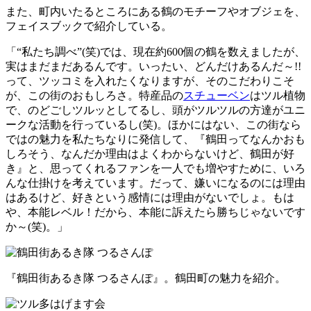
また、町内いたるところにある鶴のモチーフやオブジェを、
フェイスブックで紹介している。
「“私たち調べ”(笑)では、現在約600個の鶴を数えましたが、
実はまだまだあるんです。いったい、どんだけあるんだ～!!
って、ツッコミを入れたくなりますが、そのこだわりこそ
が、この街のおもしろさ。特産品の
スチューベン
はツル植物
で、のどごしツルッとしてるし、頭がツルツルの方達がユニ
ークな活動を行っているし(笑)。ほかにはない、この街なら
ではの魅力を私たちなりに発信して、『鶴田ってなんかおも
しろそう、なんだか理由はよくわからないけど、鶴田が好
き』と、思ってくれるファンを一人でも増やすために、いろ
んな仕掛けを考えています。だって、嫌いになるのには理由
はあるけど、好きという感情には理由がないでしょ。もは
や、本能レベル！だから、本能に訴えたら勝ちじゃないです
か～(笑)。」
『鶴田街あるき隊 つるさんぽ』。鶴田町の魅力を紹介。