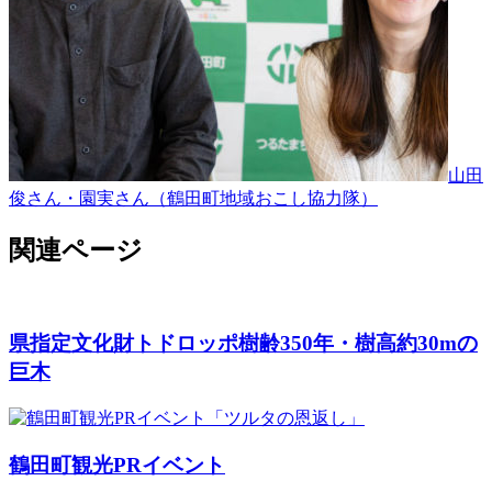
山田
俊さん・園実さん（鶴田町地域おこし協力隊）
関連ページ
県指定文化財トドロッポ
樹齢350年・樹高約30mの
巨木
鶴田町観光PRイベント