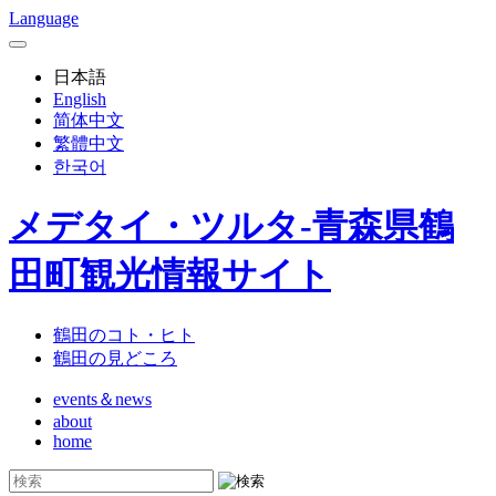
Language
日本語
English
简体中文
繁體中文
한국어
メデタイ・ツルタ-青森県鶴
田町観光情報サイト
鶴田のコト・ヒト
鶴田の見どころ
events＆news
about
home