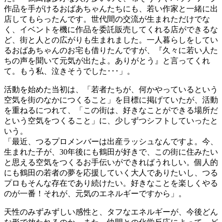
作品を手がけるおばあちゃんたちにも、若い作家と一緒に出
店してもらったんです。世代間の交流が生まれただけでな
く、イベントを機に作品を委託販売してくれる店ができるな
ど、街と人との広がりも生まれました。一人暮らしをしてい
るおばあちゃんのお宅も借りたんですが、『久々に若い人た
ちの声を聞いて元気が出たよ。ありがとう』と言ってくれ
て。もう私、泣きそうでした･･･」。
活動を始めた当初は、「若者たちが、何かやっているという
空気を街のなかにつくること」を目標に掲げていたが、活動
を重ねるにつれて、「この街は、好きなことができる場所だ
という空気をつくること」に、少しずつシフトしていったと
いう。
「最近、つるプロメンバーは出産ラッシュなんですよ。今、
生まれた子が、30年後にも鶴田が好きで、この街に住みたい
と思える空気をつくるお手伝いができればうれしい。個人的
にも鶴田の若者の夢を応援していく大人でありたいし、つる
プロもそんな存在であり続けたい。好きなことを楽しくやる
のが一番！それが、元気のエネルギーですから」。
天性のみずみずしい感性と、タフなエネルギーが、今後どん