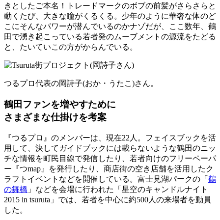
きとしたご本名！トレードマークのボブの前髪がさらさらと
動くたび、大きな瞳がくるくる。少年のように華奢な体のど
こにそんなパワーが潜んでいるのかナゾだが、ここ数年、鶴
田で湧き起こっている若者発のムーブメントの源流をたどる
と、たいていこの方がからんでいる。
つるプロ代表の岡詩子(おか・うたこ)さん。
鶴田ファンを増やすために
さまざまな仕掛けを考案
『つるプロ』のメンバーは、現在22人。フェイスブックを活
用して、決してガイドブックには載らないような鶴田のニッ
チな情報を町民目線で発信したり、若者向けのフリーペーパ
ー『つmap』を発行したり、商店街の空き店舗を活用したク
ラフトイベントなどを開催している。富士見湖パークの「
鶴
の舞橋
」などを会場に行われた「星空のキャンドルナイト
2015 in tsuruta」では、若者を中心に約500人の来場者を動員
した。