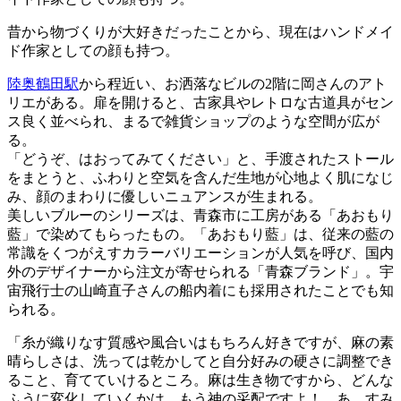
昔から物づくりが大好きだったことから、現在はハンドメイ
ド作家としての顔も持つ。
陸奥鶴田駅
から程近い、お洒落なビルの2階に岡さんのアト
リエがある。扉を開けると、古家具やレトロな古道具がセン
ス良く並べられ、まるで雑貨ショップのような空間が広が
る。
「どうぞ、はおってみてください」と、手渡されたストール
をまとうと、ふわりと空気を含んだ生地が心地よく肌になじ
み、顔のまわりに優しいニュアンスが生まれる。
美しいブルーのシリーズは、青森市に工房がある「あおもり
藍」で染めてもらったもの。「あおもり藍」は、従来の藍の
常識をくつがえすカラーバリエーションが人気を呼び、国内
外のデザイナーから注文が寄せられる「青森ブランド」。宇
宙飛行士の山崎直子さんの船内着にも採用されたことでも知
られる。
「糸が織りなす質感や風合いはもちろん好きですが、麻の素
晴らしさは、洗っては乾かしてと自分好みの硬さに調整でき
ること、育てていけるところ。麻は生き物ですから、どんな
ふうに変化していくかは、もう神の采配ですよ！ あ、すみ