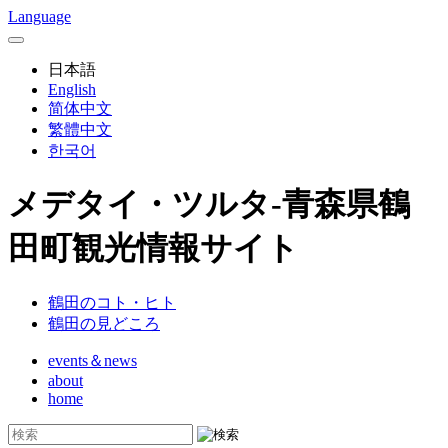
Language
日本語
English
简体中文
繁體中文
한국어
メデタイ・ツルタ-青森県鶴
田町観光情報サイト
鶴田のコト・ヒト
鶴田の見どころ
events＆news
about
home