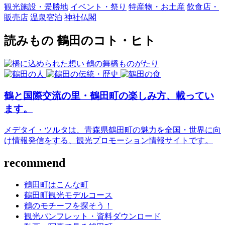
観光施設・景勝地
イベント・祭り
特産物・お土産
飲食店・
販売店
温泉宿泊
神社仏閣
読みもの
鶴田のコト・ヒト
鶴と国際交流の里・鶴田町の楽しみ方、載ってい
ます。
メデタイ・ツルタは、青森県鶴田町の魅力を全国・世界に向
け情報発信をする、観光プロモーション情報サイトです。
recommend
鶴田町はこんな町
鶴田町観光モデルコース
鶴のモチーフを探そう！
観光パンフレット・資料ダウンロード