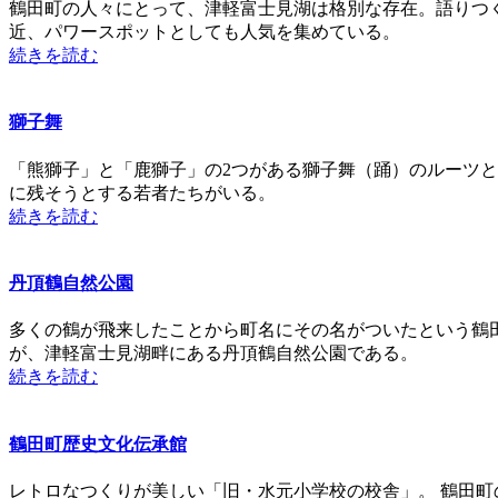
鶴田町の人々にとって、津軽富士見湖は格別な存在。語りつ
近、パワースポットとしても人気を集めている。
続きを読む
獅子舞
「熊獅子」と「鹿獅子」の2つがある獅子舞（踊）のルーツ
に残そうとする若者たちがいる。
続きを読む
丹頂鶴自然公園
多くの鶴が飛来したことから町名にその名がついたという鶴
が、津軽富士見湖畔にある丹頂鶴自然公園である。
続きを読む
鶴田町歴史文化伝承館
レトロなつくりが美しい「旧・水元小学校の校舎」。 鶴田町