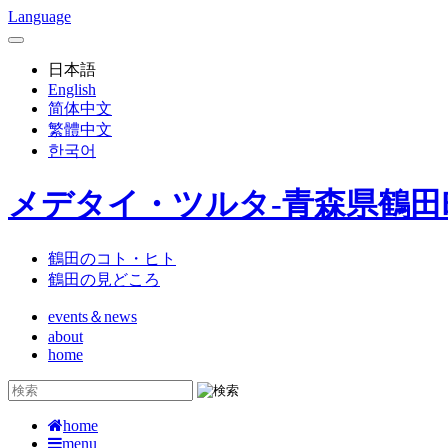
Language
日本語
English
简体中文
繁體中文
한국어
メデタイ・ツルタ-青森県鶴
鶴田のコト・ヒト
鶴田の見どころ
events＆news
about
home
home
menu