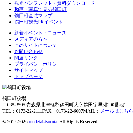
観光パンフレット・資料ダウンロード
動画・写真で見る鶴田町
鶴田町全域マップ
鶴田町観光PRイベント
新着イベント・ニュース
メディアの方へ
このサイトについて
お問い合わせ
関連リンク
プライバシーポリシー
サイトマップ
トップページ
鶴田町役場
〒038-3595 青森県北津軽郡鶴田町大字鶴田字早瀬200番地1
TEL：0173-22-2111
FAX：0173-22-6007
MAIL：
メールはこち
© 2012-2026
medetai-tsuruta
. All Rights Reserved.