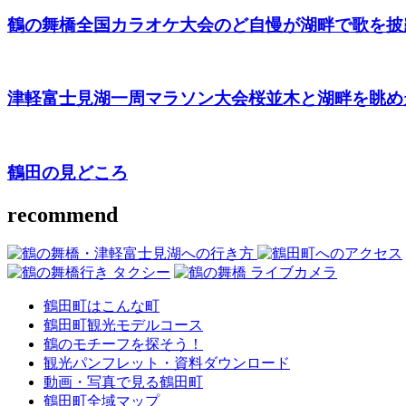
鶴の舞橋全国カラオケ大会
のど自慢が湖畔で歌を披
津軽富士見湖一周マラソン大会
桜並木と湖畔を眺め
鶴田の見どころ
recommend
鶴田町はこんな町
鶴田町観光モデルコース
鶴のモチーフを探そう！
観光パンフレット・資料ダウンロード
動画・写真で見る鶴田町
鶴田町全域マップ