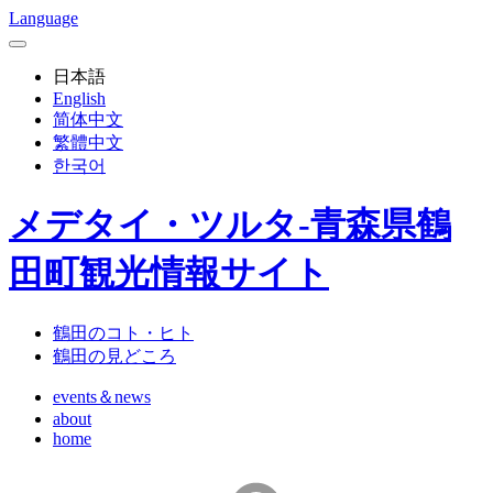
Language
日本語
English
简体中文
繁體中文
한국어
メデタイ・ツルタ-青森県鶴
田町観光情報サイト
鶴田のコト・ヒト
鶴田の見どころ
events＆news
about
home