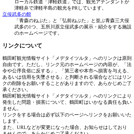
ローカル鉄道「津軽鉄道」では、観光アテンダントが
津軽弁で津軽半島の観光をPRしています。
立佞武多の館
「青森のねぶた」と「弘前ねぷた」と並ぶ青森三大佞
武多の1つ、五所川原立佞武多の展示・紹介をする施設
のホームページです。
リンクについて
鶴田町観光情報サイト「メデタイツルタ」へのリンクは原則
自由です。ただし、リンク元のホームページの内容が、「法
令や公序良俗に反する」、「第三者や本市へ損害を与える、
あるいは信用を失墜させる」と判断される場合などにはリン
クの削除をお願いすることがありますので、あらかじめご了
承ください。
鶴田町観光情報サイト「メデタイツルタ」へのリンクにより
発生した問題・損害について、鶴田町はいかなる責任も負い
ません。
リンクをする場合は必ず以下のページへリンクをお願いいた
します。
また、URLなどが変更になった場合、お知らせはしており
ませんので、あらかじめご了承ください。