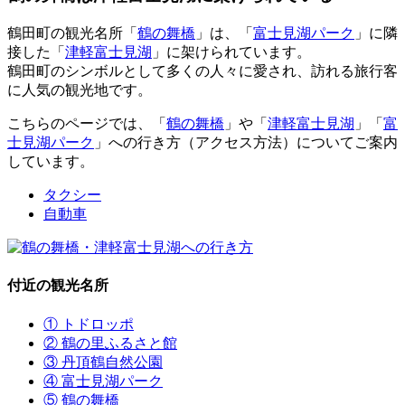
鶴田町の観光名所「
鶴の舞橋
」は、「
富士見湖パーク
」に隣
接した「
津軽富士見湖
」に架けられています。
鶴田町のシンボルとして多くの人々に愛され、訪れる旅行客
に人気の観光地です。
こちらのページでは、「
鶴の舞橋
」や「
津軽富士見湖
」「
富
士見湖パーク
」への行き方（アクセス方法）についてご案内
しています。
タクシー
自動車
付近の観光名所
① トドロッポ
② 鶴の里ふるさと館
③ 丹頂鶴自然公園
④ 富士見湖パーク
⑤ 鶴の舞橋