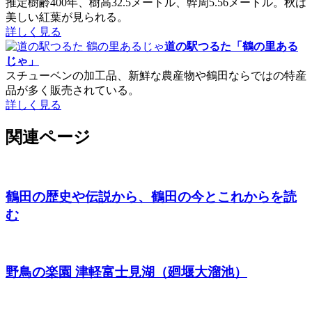
推定樹齢400年、樹高32.5メートル、幹周5.56メートル。秋は
美しい紅葉が見られる。
詳しく見る
道の駅つるた「鶴の里ある
じゃ」
スチューベンの加工品、新鮮な農産物や鶴田ならではの特産
品が多く販売されている。
詳しく見る
関連ページ
鶴田の歴史や伝説から、鶴田の今とこれからを読
む
野鳥の楽園 津軽富士見湖（廻堰大溜池）