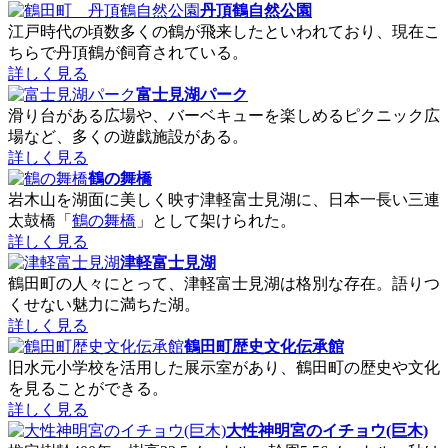
丹頂鶴自然公園
江戸時代の頃数多くの鶴が飛来したといわれており、現在こ
ちらで丹頂鶴が飼育されている。
詳しく見る
富士見湖パーク
滑り台がある広場や、バーベキューを楽しめるピクニック広
場など、多くの遊戯施設がある。
詳しく見る
鶴の舞橋
岩木山を湖面に美しく映す津軽富士見湖に、日本一長い三連
太鼓橋「
鶴の舞橋
」として架けられた。
詳しく見る
津軽富士見湖
鶴田町の人々にとって、津軽富士見湖は格別な存在。語りつ
くせない魅力に満ちた湖。
詳しく見る
鶴田町歴史文化伝承館
旧水元小学校を活用した展示室があり、鶴田町の歴史や文化
を見ることができる。
詳しく見る
大性神明宮のイチョウ(巨木)