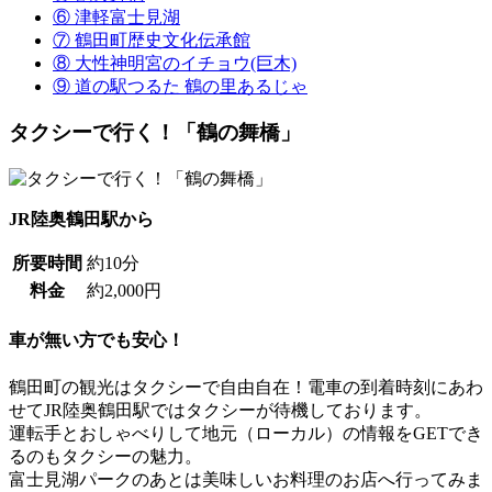
⑥ 津軽富士見湖
⑦ 鶴田町歴史文化伝承館
⑧ 大性神明宮のイチョウ(巨木)
⑨ 道の駅つるた 鶴の里あるじゃ
タクシーで行く！「鶴の舞橋」
JR陸奥鶴田駅から
所要時間
約10分
料金
約2,000円
車が無い方でも安心！
鶴田町の観光はタクシーで自由自在！電車の到着時刻にあわ
せてJR陸奥鶴田駅ではタクシーが待機しております。
運転手とおしゃべりして地元（ローカル）の情報をGETでき
るのもタクシーの魅力。
富士見湖パークのあとは美味しいお料理のお店へ行ってみま