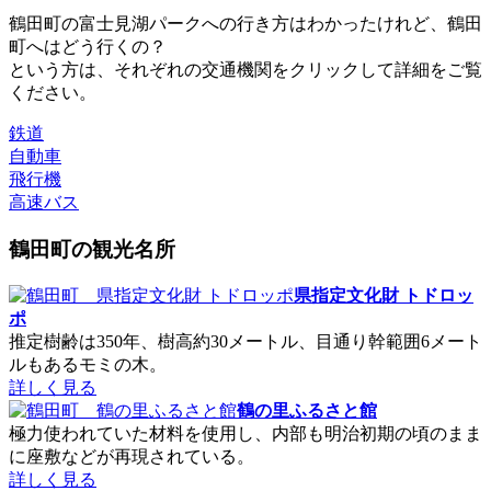
鶴田町の富士見湖パークへの行き方はわかったけれど、鶴田
町へはどう行くの？
という方は、それぞれの交通機関をクリックして詳細をご覧
ください。
鉄道
自動車
飛行機
高速バス
鶴田町の観光名所
県指定文化財 トドロッ
ポ
推定樹齢は350年、樹高約30メートル、目通り幹範囲6メート
ルもあるモミの木。
詳しく見る
鶴の里ふるさと館
極力使われていた材料を使用し、内部も明治初期の頃のまま
に座敷などが再現されている。
詳しく見る