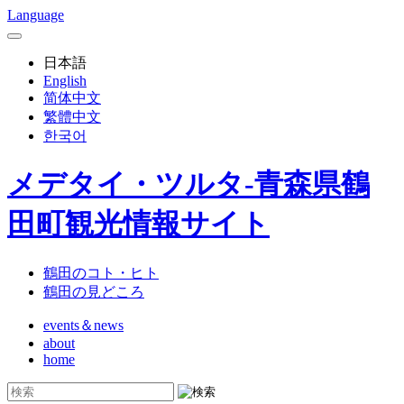
Language
日本語
English
简体中文
繁體中文
한국어
メデタイ・ツルタ-青森県鶴
田町観光情報サイト
鶴田のコト・ヒト
鶴田の見どころ
events＆news
about
home