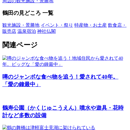
周辺の観光施設・景勝地
鶴田の見どころ 一覧
観光施設・景勝地
イベント・祭り
特産物・お土産
飲食店・
販売店
温泉宿泊
神社仏閣
関連ページ
噂のジャンボな食べ物を追う！愛されて40年。
「愛の鐘最中」
鶴寿公園
（かくじゅこうえん）
噴水や遊具・花時
計など多数の設備