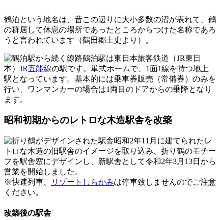
鶴泊という地名は、昔この辺りに大小多数の沼が表れて、鶴
の群居して休息の場所であったところからつけた名称であろ
うと言われています（鶴田郷土史より）。
鶴泊駅は東日本旅客鉄道（JR東日
本）
JR五能線
の駅です。単式ホームで、1面1線を持つ地上
駅となっています。基本的には乗車券販売（常備券）のみを
行い、ワンマンカーの場合は1両目のドアからの乗降となり
ます。
昭和初期からのレトロな木造駅舎を改築
昭和2年11月に建てられたレ
トロな木造の旧駅舎のイメージを取り込み、折り鶴のモチー
フを駅舎窓にデザインし、新駅舎として令和2年3月13日から
営業を開始しました。
※快速列車、
リゾートしらかみ
は停車致しませんのでご注意
ください。
改築後の駅舎