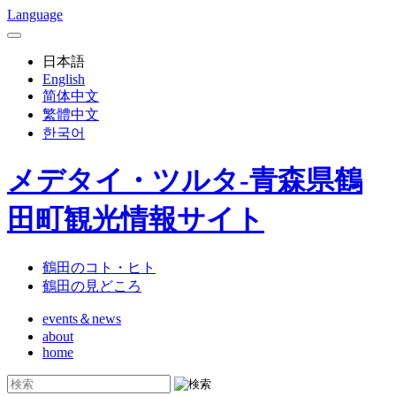
Language
日本語
English
简体中文
繁體中文
한국어
メデタイ・ツルタ-青森県鶴
田町観光情報サイト
鶴田のコト・ヒト
鶴田の見どころ
events＆news
about
home