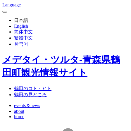
Language
日本語
English
简体中文
繁體中文
한국어
メデタイ・ツルタ-青森県鶴
田町観光情報サイト
鶴田のコト・ヒト
鶴田の見どころ
events＆news
about
home