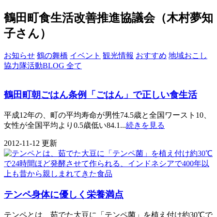
鶴田町食生活改善推進協議会（木村夢知
子さん）
お知らせ
鶴の舞橋
イベント
観光情報
おすすめ
地域おこし
協力隊活動BLOG
全て
鶴田町朝ごはん条例
「ごはん」で正しい食生活
平成12年の、町の平均寿命が男性74.5歳と全国ワースト10、
女性が全国平均より0.5歳低い84.1...
続きを見る
2012-11-12 更新
テンペ
身体に優しく栄養満点
テンペとは、茹でた大豆に「テンペ菌」を植え付け約30℃で