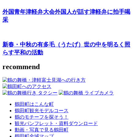
外国青年津軽弁大会
外国人が話す津軽弁に拍手喝
采
新春・中秋の有多毛（うたげ）
世の中を明るく照
らす平和の活動
recommend
鶴田町はこんな町
鶴田町観光モデルコース
鶴のモチーフを探そう！
観光パンフレット・資料ダウンロード
動画・写真で見る鶴田町
鶴田町全域マップ