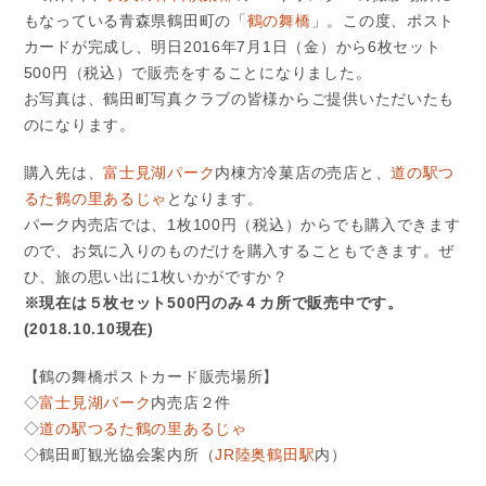
もなっている青森県鶴田町の「
鶴の舞橋
」。この度、ポスト
カードが完成し、明日2016年7月1日（金）から6枚セット
500円（税込）で販売をすることになりました。
お写真は、鶴田町写真クラブの皆様からご提供いただいたも
のになります。
購入先は、
富士見湖パーク
内棟方冷菓店の売店と、
道の駅つ
るた鶴の里あるじゃ
となります。
パーク内売店では、1枚100円（税込）からでも購入できます
ので、お気に入りのものだけを購入することもできます。ぜ
ひ、旅の思い出に1枚いかがですか？
※現在は５枚セット500円のみ４カ所で販売中です。
(2018.10.10現在)
【鶴の舞橋ポストカード販売場所】
◇
富士見湖パーク
内売店２件
◇
道の駅つるた鶴の里あるじゃ
◇鶴田町観光協会案内所（
JR陸奥鶴田駅
内）