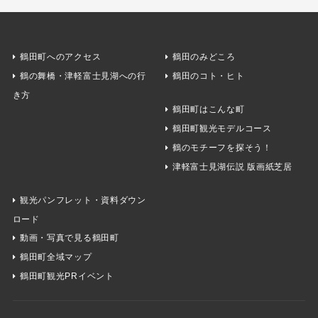
鶴田町へのアクセス
鶴田のみどころ
鶴の舞橋・津軽富士見湖への行
鶴田のコト・ヒト
き方
鶴田町はこんな町
鶴田町観光モデルコース
鶴のモチーフを探そう！
津軽富士見湖伝説 版画紙芝居
観光パンフレット・資料ダウン
ロード
動画・写真で見る鶴田町
鶴田町全域マップ
鶴田町観光PRイベント