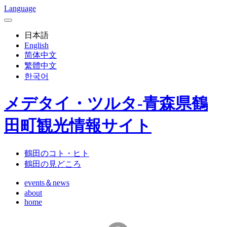
Language
日本語
English
简体中文
繁體中文
한국어
メデタイ・ツルタ-青森県鶴
田町観光情報サイト
鶴田のコト・ヒト
鶴田の見どころ
events＆news
about
home