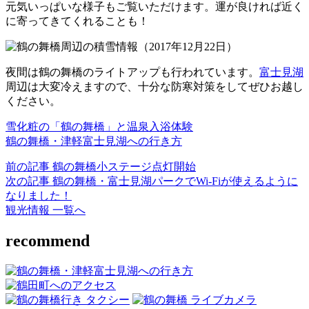
元気いっぱいな様子もご覧いただけます。運が良ければ近く
に寄ってきてくれることも！
夜間は鶴の舞橋のライトアップも行われています。
富士見湖
周辺は大変冷えますので、十分な防寒対策をしてぜひお越し
ください。
雪化粧の「鶴の舞橋」と温泉入浴体験
鶴の舞橋・津軽富士見湖への行き方
前の記事
鶴の舞橋小ステージ点灯開始
次の記事
鶴の舞橋・富士見湖パークでWi-Fiが使えるように
なりました！
観光情報 一覧へ
recommend