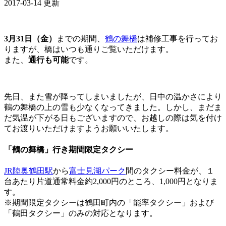
2017-03-14 更新
3月31日（金）
までの期間、
鶴の舞橋
は補修工事を行ってお
りますが、橋はいつも通りご覧いただけます。
また、
通行も可能
です。
先日、また雪が降ってしまいましたが、日中の温かさにより
鶴の舞橋の上の雪も少なくなってきました。しかし、まだま
だ気温が下がる日もございますので、お越しの際は気を付け
てお渡りいただけますようお願いいたします。
「鶴の舞橋」行き期間限定タクシー
JR陸奥鶴田駅
から
富士見湖パーク
間のタクシー料金が、１
台あたり片道通常料金約2,000円のところ、1,000円となりま
す。
※期間限定タクシーは鶴田町内の「能率タクシー」および
「鶴田タクシー」のみの対応となります。