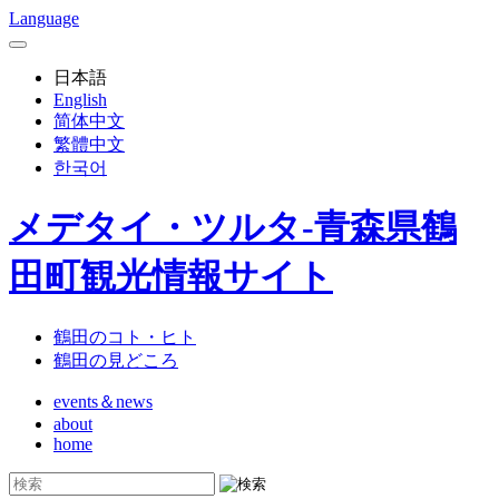
Language
日本語
English
简体中文
繁體中文
한국어
メデタイ・ツルタ-青森県鶴
田町観光情報サイト
鶴田のコト・ヒト
鶴田の見どころ
events＆news
about
home