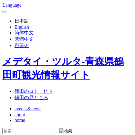
Language
日本語
English
简体中文
繁體中文
한국어
メデタイ・ツルタ-青森県鶴
田町観光情報サイト
鶴田のコト・ヒト
鶴田の見どころ
events＆news
about
home