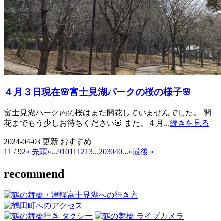
４月３日現在🌸富士見湖パークの桜の様子🌸
富士見湖パーク内の桜はまだ開花していませんでした。 開
花までもう少しお待ちください🌸 また、４月...
続きを見る
2024-04-03 更新
おすすめ
11 / 92
« 先頭
«
...
9
10
11
12
13
...
20
30
40
...
»
最後 »
recommend