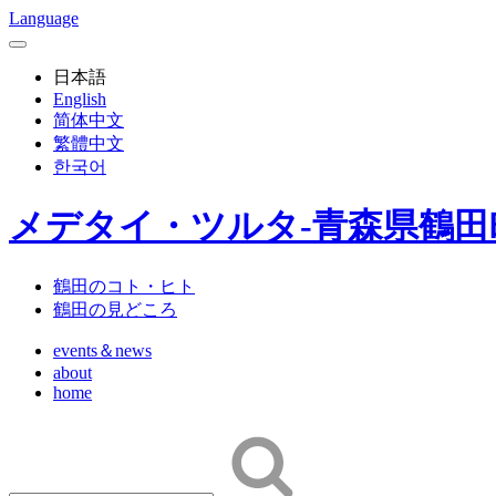
Language
日本語
English
简体中文
繁體中文
한국어
メデタイ・ツルタ-青森県鶴
鶴田のコト・ヒト
鶴田の見どころ
events＆news
about
home