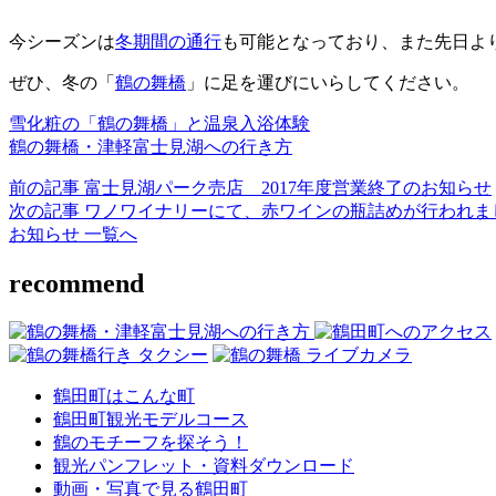
今シーズンは
冬期間の通行
も可能となっており、また先日よ
ぜひ、冬の「
鶴の舞橋
」に足を運びにいらしてください。
雪化粧の「鶴の舞橋」と温泉入浴体験
鶴の舞橋・津軽富士見湖への行き方
前の記事
富士見湖パーク売店 2017年度営業終了のお知らせ
次の記事
ワノワイナリーにて、赤ワインの瓶詰めが行われま
お知らせ 一覧へ
recommend
鶴田町はこんな町
鶴田町観光モデルコース
鶴のモチーフを探そう！
観光パンフレット・資料ダウンロード
動画・写真で見る鶴田町