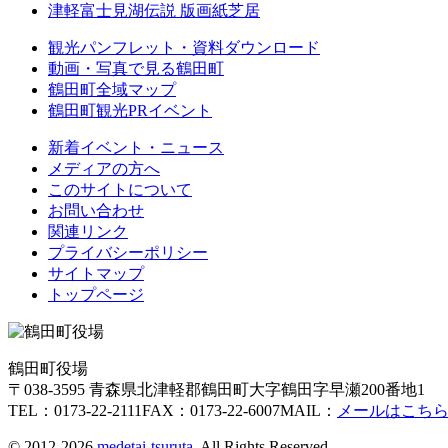
津軽富士見湖伝説 版画紙芝居
観光パンフレット・資料ダウンロード
動画・写真で見る鶴田町
鶴田町全域マップ
鶴田町観光PRイベント
新着イベント・ニュース
メディアの方へ
このサイトについて
お問い合わせ
関連リンク
プライバシーポリシー
サイトマップ
トップページ
鶴田町役場
〒038-3595 青森県北津軽郡鶴田町大字鶴田字早瀬200番地1
TEL：0173-22-2111
FAX：0173-22-6007
MAIL：
メールはこち
© 2012-2026
medetai-tsuruta
. All Rights Reserved.