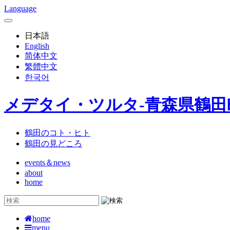
Language
日本語
English
简体中文
繁體中文
한국어
メデタイ・ツルタ-青森県鶴
鶴田のコト・ヒト
鶴田の見どころ
events＆news
about
home
home
menu