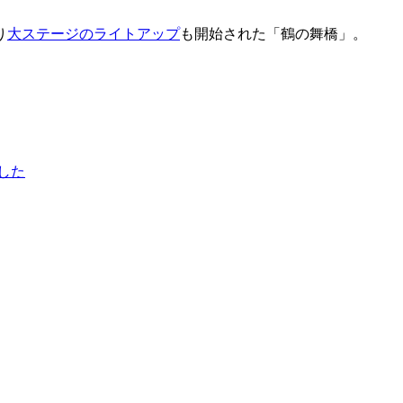
り
大ステージのライトアップ
も開始された「鶴の舞橋」。
した