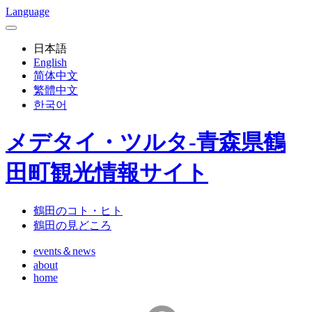
Language
日本語
English
简体中文
繁體中文
한국어
メデタイ・ツルタ-青森県鶴
田町観光情報サイト
鶴田のコト・ヒト
鶴田の見どころ
events＆news
about
home