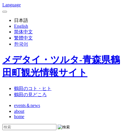
Language
日本語
English
简体中文
繁體中文
한국어
メデタイ・ツルタ-青森県鶴
田町観光情報サイト
鶴田のコト・ヒト
鶴田の見どころ
events＆news
about
home