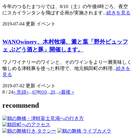
今年のつるたまつりでは、8/10（土）の午後8時ごろ、夜空
にスカイランタンを飛ばす企画が実施されます...
続きを見る
2019-07-04 更新
イベント
WANOwinery、木村牧場、澱と葉「野外ビュッフ
ェ ぶどう酒と豚」開催します。
ワノワイナリーのワインと、そのワインをより一層美味しく
愉しめる津軽豚を使った料理で、地元鶴田町の料理...
続きを
見る
2019-07-02 更新
イベント
8 / 24
« 先頭
«
...
6
7
8
9
10
...
20
...
»
最後 »
recommend