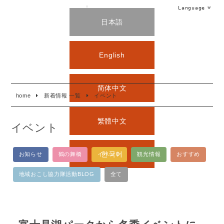
Language
日本語
English
简体中文
home
新着情報 一覧
イベント
繁體中文
イベント
한국어
お知らせ
鶴の舞橋
イベント
観光情報
おすすめ
地域おこし協力隊活動BLOG
全て