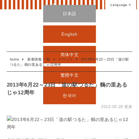
Language
日本語
English
简体中文
home
新着情報 一覧
イベント
2013年6月22～23日「道の駅
つるた」鶴の里あるじゃ12周年
繁體中文
2013年6月22～23日「道の駅つるた」鶴の里ある
じゃ12周年
한국어
2013-05-28 更新