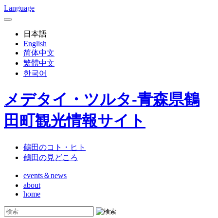
Language
日本語
English
简体中文
繁體中文
한국어
メデタイ・ツルタ-青森県鶴
田町観光情報サイト
鶴田のコト・ヒト
鶴田の見どころ
events＆news
about
home