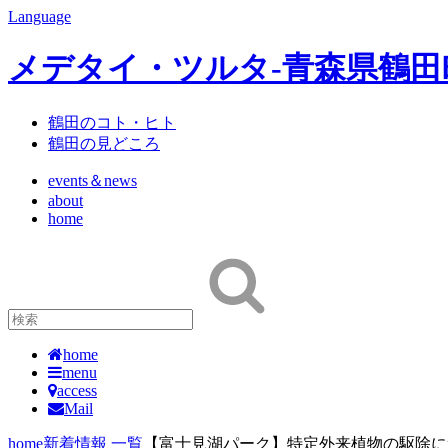
Language
メデタイ・ツルタ-青森県鶴
鶴田のコト・ヒト
鶴田の見どころ
events＆news
about
home
home
menu
access
Mail
home
新着情報 一覧
【富士見湖パーク】特定外来植物の駆除に