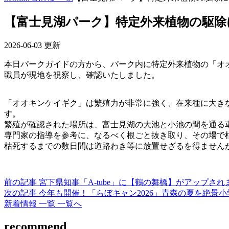
【富士見湖パーク】特定外来植物の駆除
2026-06-03 更新
本日パークガイドの方から、パーク内に特定外来植物の「オ
職員が現地を視察し、確認いたしました。
「オオキンケイギク」は繁殖力が非常に強く、在来種に大き
す。
繁殖が確認された場所は、富士見湖の大池と小池の間を通る
専門家の指導を参考に、なるべく根ごと抜き取り、その場で
枯死するまでの数日間は道路わき等に放置せざるを得ません
前の記事
宮下県知事「A-tube」に【鶴の舞橋】がアップされ
次の記事
今年も開催！「らぼキャン2026」青森の夏を絶景
新着情報 一覧 一覧へ
recommend