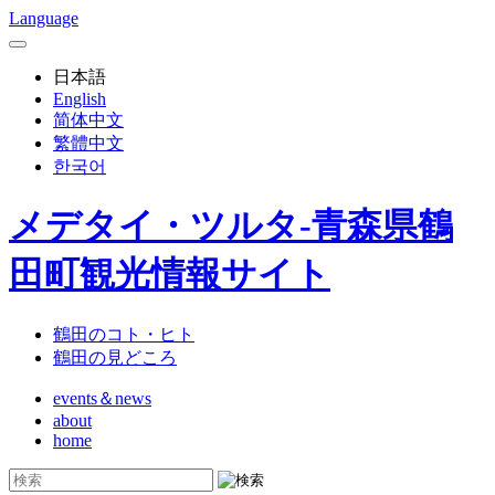
Language
日本語
English
简体中文
繁體中文
한국어
メデタイ・ツルタ-青森県鶴
田町観光情報サイト
鶴田のコト・ヒト
鶴田の見どころ
events＆news
about
home