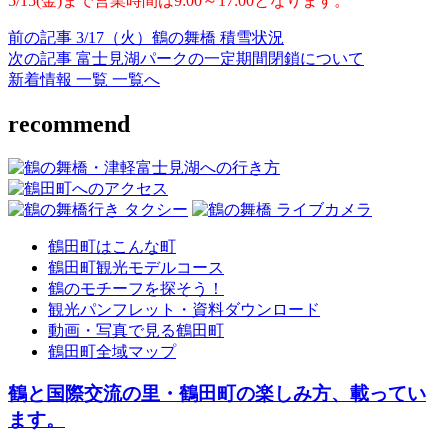
5/15(金)まで営業時間は9:00～17:00となります。
前の記事
3/17（火）鶴の舞橋 積雪状況
次の記事
富士見湖パークの一定期間閉鎖について
新着情報 一覧 一覧へ
recommend
鶴田町はこんな町
鶴田町観光モデルコース
鶴のモチーフを探そう！
観光パンフレット・資料ダウンロード
動画・写真で見る鶴田町
鶴田町全域マップ
鶴と国際交流の里・鶴田町の楽しみ方、載ってい
ます。