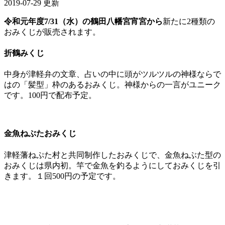
2019-07-29 更新
令和元年度7/31（水）の鶴田八幡宮宵宮から
新たに2種類の
おみくじが販売されます。
折鶴みくじ
中身が津軽弁の文章、占いの中に頭がツルツルの神様ならで
はの「髪型」枠のあるおみくじ。神様からの一言がユニーク
です。100円で配布予定。
金魚ねぶたおみくじ
津軽藩ねぷた村と共同制作したおみくじで、金魚ねぶた型の
おみくじは県内初。竿で金魚を釣るようにしておみくじを引
きます。１回500円の予定です。