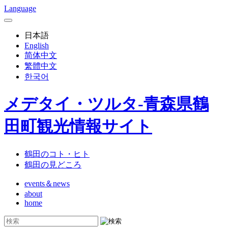
Language
日本語
English
简体中文
繁體中文
한국어
メデタイ・ツルタ-青森県鶴
田町観光情報サイト
鶴田のコト・ヒト
鶴田の見どころ
events＆news
about
home