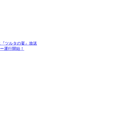
スに『ツルタの宴』放送
シー運行開始！