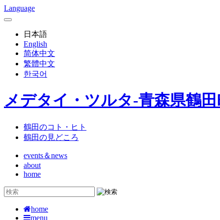
Language
日本語
English
简体中文
繁體中文
한국어
メデタイ・ツルタ-青森県鶴
鶴田のコト・ヒト
鶴田の見どころ
events＆news
about
home
home
menu