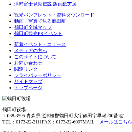
津軽富士見湖伝説 版画紙芝居
観光パンフレット・資料ダウンロード
動画・写真で見る鶴田町
鶴田町全域マップ
鶴田町観光PRイベント
新着イベント・ニュース
メディアの方へ
このサイトについて
お問い合わせ
関連リンク
プライバシーポリシー
サイトマップ
トップページ
鶴田町役場
〒038-3595 青森県北津軽郡鶴田町大字鶴田字早瀬200番地1
TEL：0173-22-2111
FAX：0173-22-6007
MAIL：
メールはこち