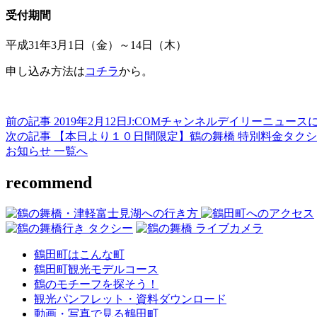
受付期間
平成31年3月1日（金）～14日（木）
申し込み方法は
コチラ
から。
前の記事
2019年2月12日J:COMチャンネルデイリーニュー
次の記事
【本日より１０日間限定】鶴の舞橋 特別料金タク
お知らせ 一覧へ
recommend
鶴田町はこんな町
鶴田町観光モデルコース
鶴のモチーフを探そう！
観光パンフレット・資料ダウンロード
動画・写真で見る鶴田町