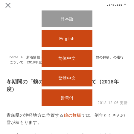
Language
日本語
English
home
新着情報 一覧
お知らせ
冬期間の「鶴の舞橋」の通行
简体中文
について（2018年度）
繁體中文
冬期間の「鶴の舞橋」の通行について（2018年
度）
한국어
2018-12-06 更新
青森県の津軽地方に位置する
鶴の舞橋
では、例年たくさんの
雪が積もります。