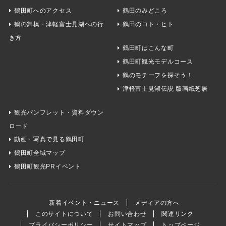
鶴田町へのアクセス
鶴田のみどころ
鶴の舞橋・津軽富士見湖への行
鶴田のコト・ヒト
き方
鶴田町はこんな町
鶴田町観光モデルコース
鶴のモチーフを探そう！
津軽富士見湖伝説 版画紙芝居
観光パンフレット・資料ダウン
ロード
動画・写真で見る鶴田町
鶴田町全域マップ
鶴田町観光PRイベント
新着イベント・ニュース
メディアの方へ
このサイトについて
お問い合わせ
関連リンク
プライバシーポリシー
サイトマップ
トップページ