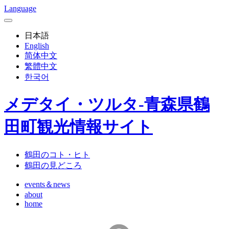
Language
日本語
English
简体中文
繁體中文
한국어
メデタイ・ツルタ-青森県鶴
田町観光情報サイト
鶴田のコト・ヒト
鶴田の見どころ
events＆news
about
home